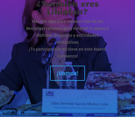
¿También eres
Libiafan?
Haz clic aquí para conocer más de mi,
descargar recursos para mostrar tu apoyo y
disfrutar de juegos y actividades
interactivas.
¡Tu participación es clave en este Nuevo
Comienzo!
¡Vamos!